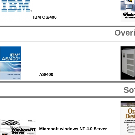
IBM OS/400
Over
AS/400
So
Microsoft windows NT 4.0 Server