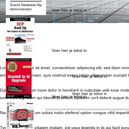
Voer hier je tekst in
Voer hier je tekst in
Lorem ipsum dolor sit amet, consectetuer adipiscing elit, sed diam no
enim ad minim veniam, quis nostrud exerci tation ullamcorper suscipit 
Voer hier je tekst in
Duis autem vel eum iriure dolor in hendrerit in vulputate velit esse mole
Voer hier je tekst in
Voer hier je tekst in
iusto odio dignissim qui blandit praesent luptatum zzril delenit augue duis
Nam liber tempor cum soluta nobis eleifend option congue nihil imper
Typi non habent claritatem insitam; est usus legentis in iis qui facit e