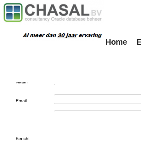
Contacten
Home
E
Voer hier je tekst in
Lorem ipsum dolor sit amet, consectetuer adipiscing elit, sed diam no
enim ad minim veniam, quis nostrud exerci tation ullamcorper suscipit 
Naam
Email
Bericht